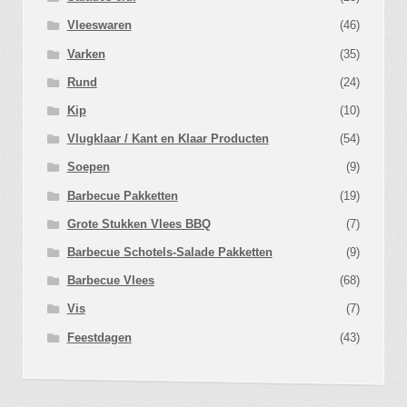
Vleeswaren
(46)
Varken
(35)
Rund
(24)
Kip
(10)
Vlugklaar / Kant en Klaar Producten
(54)
Soepen
(9)
Barbecue Pakketten
(19)
Grote Stukken Vlees BBQ
(7)
Barbecue Schotels-Salade Pakketten
(9)
Barbecue Vlees
(68)
Vis
(7)
Feestdagen
(43)