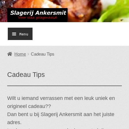
Ga
Ga
door
naar
naar
de
Menu
navigatie
inhoud
Home Slagerij
Home
Cadeau Tips
Bestellen
Cadeau Tips
Submen
Barbecue
uitvou
Gourmet
Wilt u iemand verrassen met een leuk uniek en
Submen
Smulplank / Hapjespan
origineel cadeau??
uitvou
Dan bent u bij Slagerij Ankersmit aan het juiste
Submen
Buffetten
adres.
uitvou
Feestdagen