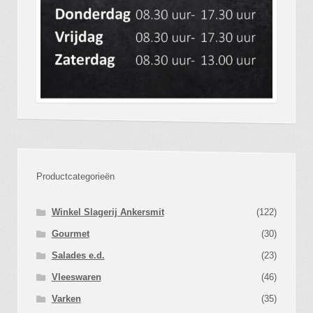
Productcategorieën
Winkel Slagerij Ankersmit
(122)
Gourmet
(30)
Salades e.d.
(23)
Vleeswaren
(46)
Varken
(35)