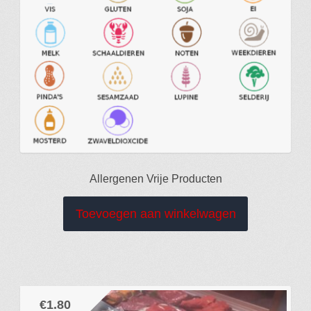
Week Reclame
Cadeau Tips
Gebruiksaanwijzing
Openingstijden
Allergenen Vrije Producten
Toevoegen aan winkelwagen
€
1.80