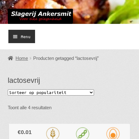
Ga
Ga
door
naar
naar
de
Menu
navigatie
inhoud
Home Slagerij
Home
Producten getagged “lactosevrij”
Bestellen
lactosevrij
Submen
Barbecue
uitvou
Gourmet
Gesorteerd
Toont alle 4 resultaten
Submen
Smulplank / Hapjespan
op
uitvou
populariteit
Submen
Buffetten
€
0.01
uitvou
Feestdagen