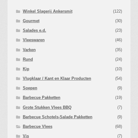
Winkel Slagerij Ankersmit
(122)
Gourmet
(30)
Salades e.d.
(23)
Vleeswaren
(46)
Varken
(35)
Rund
(24)
Kip
(10)
Vlugklaar / Kant en Klaar Producten
(54)
Soepen
(9)
Barbecue Pakketten
(19)
Grote Stukken Vlees BBQ
(7)
Barbecue Schotels-Salade Pakketten
(9)
Barbecue Vlees
(68)
Vis
(7)