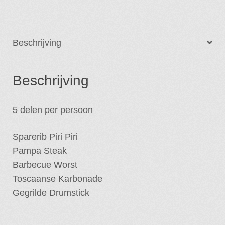
4
personen)
aantal
Beschrijving
Beschrijving
5 delen per persoon
Sparerib Piri Piri
Pampa Steak
Barbecue Worst
Toscaanse Karbonade
Gegrilde Drumstick