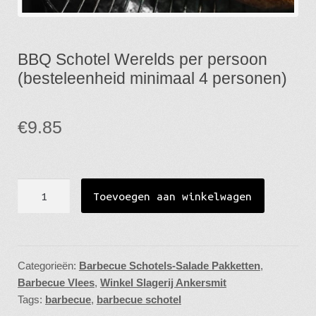
Week Reclame
BBQ Schotel Werelds per persoon
Cadeau Tips
(besteleenheid minimaal 4 personen)
Gebruiksaanwijzing
€
9.85
Openingstijden
BBQ
Toevoegen aan winkelwagen
Schotel
Werelds
per
persoon
Categorieën:
Barbecue Schotels-Salade Pakketten
,
Barbecue Vlees
,
Winkel Slagerij Ankersmit
(besteleenheid
Tags:
barbecue
,
barbecue schotel
minimaal