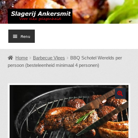
Ga
Ga
door
naar
naar
de
Menu
navigatie
inhoud
Home Slagerij
Home
Barbecue Vlees
BBQ Schotel Werelds per
Bestellen
persoon (besteleenheid minimaal 4 personen)
Submen
Barbecue
uitvou
Gourmet
Submen
Smulplank / Hapjespan
uitvou
Submen
Buffetten
uitvou
Feestdagen