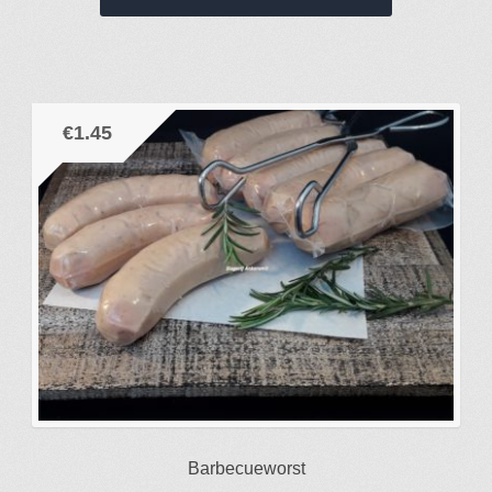
€
1.45
Barbecueworst