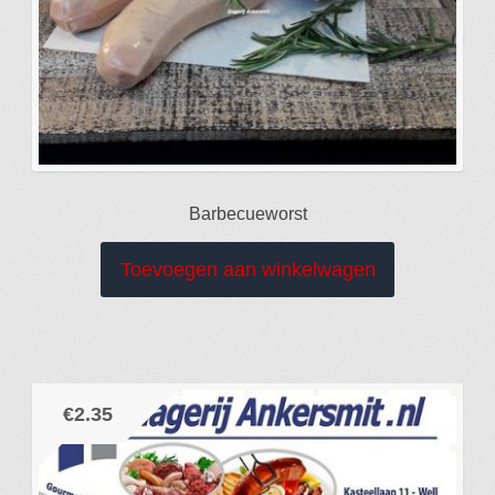
Barbecueworst
Toevoegen aan winkelwagen
€
2.35