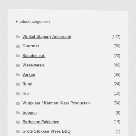
Productcategorieën
Winkel Slagerij Ankersmit
(122)
Gourmet
(30)
Salades e.d.
(23)
Vleeswaren
(46)
Varken
(35)
Rund
(24)
Kip
(10)
Vlugklaar / Kant en Klaar Producten
(54)
Soepen
(9)
Barbecue Pakketten
(19)
Grote Stukken Vlees BBQ
(7)