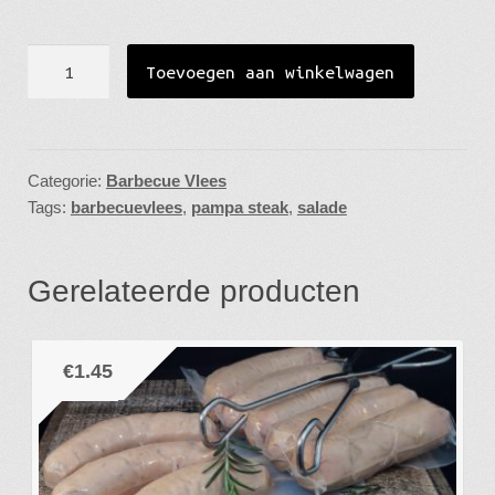
Week Reclame
Pampa
Toevoegen aan winkelwagen
Steak
Cadeau Tips
aantal
Gebruiksaanwijzing
Categorie:
Barbecue Vlees
Openingstijden
Tags:
barbecuevlees
,
pampa steak
,
salade
Gerelateerde producten
€
1.45