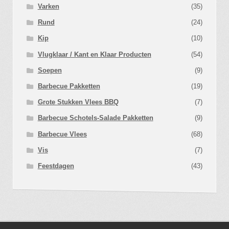
Varken
(35)
Rund
(24)
Kip
(10)
Vlugklaar / Kant en Klaar Producten
(54)
Soepen
(9)
Barbecue Pakketten
(19)
Grote Stukken Vlees BBQ
(7)
Barbecue Schotels-Salade Pakketten
(9)
Barbecue Vlees
(68)
Vis
(7)
Feestdagen
(43)