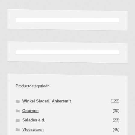
populariteit
Productcategorieën
Winkel Slagerij Ankersmit
(122)
Gourmet
(30)
Salades e.d.
(23)
Vleeswaren
(46)