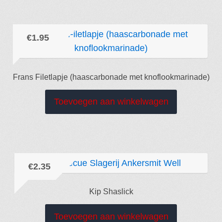
€
1.95
Frans Filetlapje (haascarbonade met knoflookmarinade)
Toevoegen aan winkelwagen
€
2.35
Kip Shaslick
Toevoegen aan winkelwagen