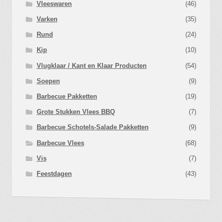
Vleeswaren
(46)
Varken
(35)
Rund
(24)
Kip
(10)
Vlugklaar / Kant en Klaar Producten
(54)
Soepen
(9)
Barbecue Pakketten
(19)
Grote Stukken Vlees BBQ
(7)
Barbecue Schotels-Salade Pakketten
(9)
Barbecue Vlees
(68)
Vis
(7)
Feestdagen
(43)