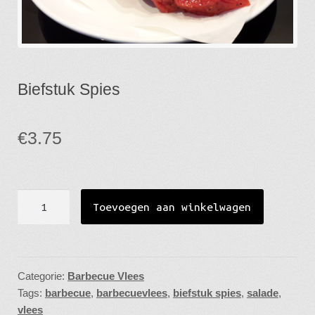
Week Reclame
Cadeau Tips
Biefstuk Spies
Gebruiksaanwijzing
Openingstijden
€
3.75
Biefstuk
Toevoegen aan winkelwagen
Spies
aantal
Categorie:
Barbecue Vlees
Tags:
barbecue
,
barbecuevlees
,
biefstuk spies
,
salade
,
vlees